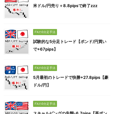
米ドル/円売り＋8.8pipsで終了zzz
FXの5分足手法
試験的な5分足トレード【ポンド/円買い
で+67pips】
FXの5分足手法
5月最初のトレードで快勝+27.8pips【豪
ドル/円】
FXの5分足手法
スキャルピングの失態-6.7pips【英ポン