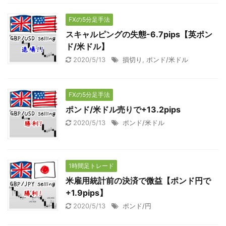
FXの5分足手法
スキャルピングの失態-6.7pips【英ポン
ド/米ドル】
2020/5/13
損切り
,
ポンド/米ドル
FXの5分足手法
ポンド/米ドル売りで+13.2pips
2020/5/13
ポンド/米ドル
1時間足トレード
米雇用統計前の決済で微益【ポンド円で
+1.9pips】
2020/5/13
ポンド/円