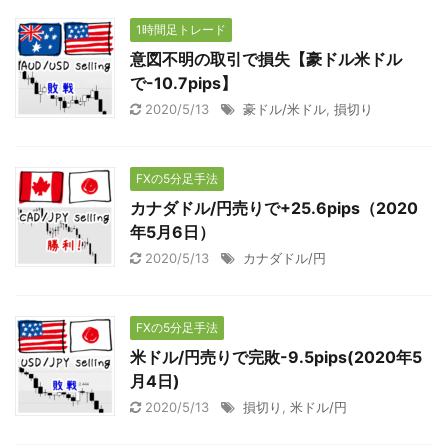
1時間足トレード
意図不明の取引で損失【豪ドル米ドル
で-10.7pips】
2020/5/13
豪ドル/米ドル
,
損切り
FXの5分足手法
カナダドル/円売りで+25.6pips（2020
年5月6日）
2020/5/13
カナダドル/円
FXの5分足手法
米ドル/円売りで完敗-9.5pips(2020年5
月4日)
2020/5/13
損切り
,
米ドル/円