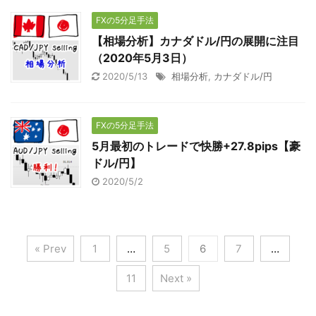
FXの5分足手法
【相場分析】カナダドル/円の展開に注目
（2020年5月3日）
2020/5/13
相場分析
,
カナダドル/円
FXの5分足手法
5月最初のトレードで快勝+27.8pips【豪
ドル/円】
2020/5/2
« Prev
1
…
5
6
7
…
11
Next »